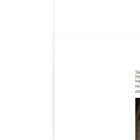
Si
Hi
ha
re
ob