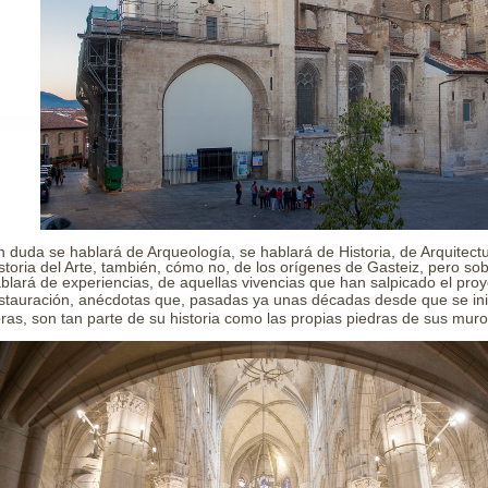
n duda se hablará de Arqueología, se hablará de Historia, de Arquitect
storia del Arte, también, cómo no, de los orígenes de Gasteiz, pero so
blará de experiencias, de aquellas vivencias que han salpicado el pro
stauración, anécdotas que, pasadas ya unas décadas desde que
s
e in
ras, son tan parte de su historia como las propias piedras de sus mur