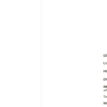
D
L
H
D
I
añ
Se
N