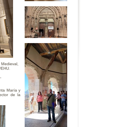
a Medieval,
V/EHU.
-
nta María y
ector de la