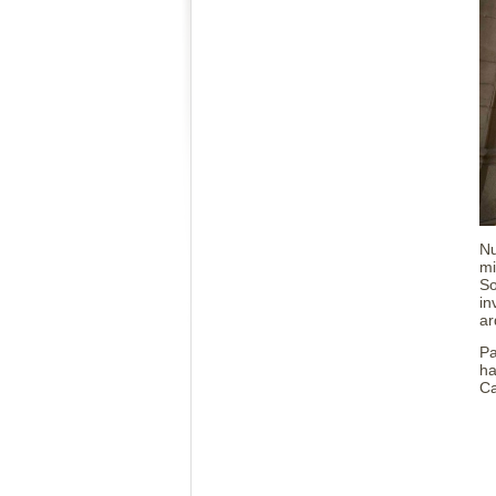
Nu
mi
So
in
ar
Pa
ha
Ca