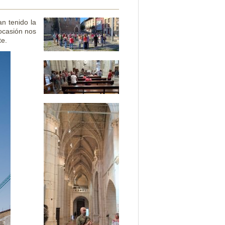
an tenido la
 ocasión nos
te.