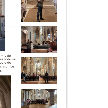
ura y de
bre todo se
yecto de
iciaron las
os.