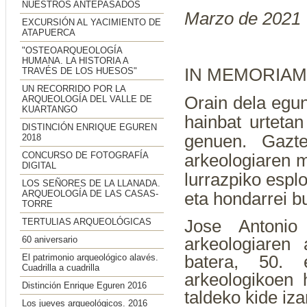
NUESTROS ANTEPASADOS
Marzo de 2021
EXCURSIÓN AL YACIMIENTO DE
ATAPUERCA
"OSTEOARQUEOLOGÍA
HUMANA. LA HISTORIA A
IN MEMORIAM
TRAVÉS DE LOS HUESOS"
UN RECORRIDO POR LA
Orain dela egun
ARQUEOLOGÍA DEL VALLE DE
KUARTANGO
hainbat urteta
DISTINCIÓN ENRIQUE EGUREN
genuen. Gaztet
2018
CONCURSO DE FOTOGRAFÍA
arkeologiaren m
DIGITAL
lurrazpiko espl
LOS SEÑORES DE LA LLANADA.
ARQUEOLOGÍA DE LAS CASAS-
eta hondarrei b
TORRE
Jose Antonio
TERTULIAS ARQUEOLÓGICAS
arkeologiaren 
60 aniversario
batera, 50. 
El patrimonio arqueológico alavés.
Cuadrilla a cuadrilla
arkeologikoen
Distinción Enrique Eguren 2016
taldeko kide iza
Los jueves arqueológicos. 2016