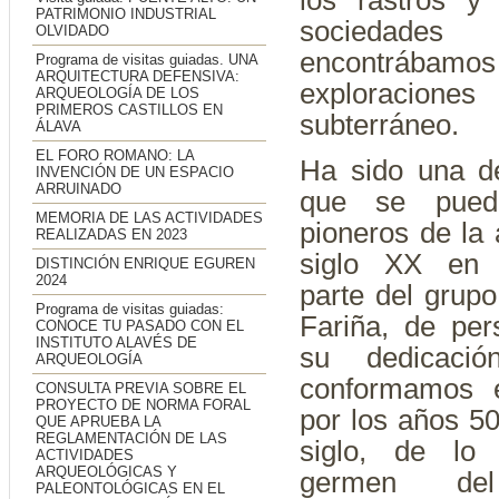
los rastros y
PATRIMONIO INDUSTRIAL
socieda
OLVIDADO
encontrábamo
Programa de visitas guiadas. UNA
ARQUITECTURA DEFENSIVA:
exploracion
ARQUEOLOGÍA DE LOS
PRIMEROS CASTILLOS EN
subterráneo.
ÁLAVA
EL FORO ROMANO: LA
Ha sido una d
INVENCIÓN DE UN ESPACIO
ARRUINADO
que se puede
MEMORIA DE LAS ACTIVIDADES
pioneros de la 
REALIZADAS EN 2023
siglo XX en 
DISTINCIÓN ENRIQUE EGUREN
2024
parte del grupo
Programa de visitas guiadas:
Fariña, de pe
CONOCE TU PASADO CON EL
INSTITUTO ALAVÉS DE
su dedicació
ARQUEOLOGÍA
conformamos e
CONSULTA PREVIA SOBRE EL
PROYECTO DE NORMA FORAL
por los años 5
QUE APRUEBA LA
REGLAMENTACIÓN DE LAS
siglo, de lo
ACTIVIDADES
ARQUEOLÓGICAS Y
germen d
PALEONTOLÓGICAS EN EL