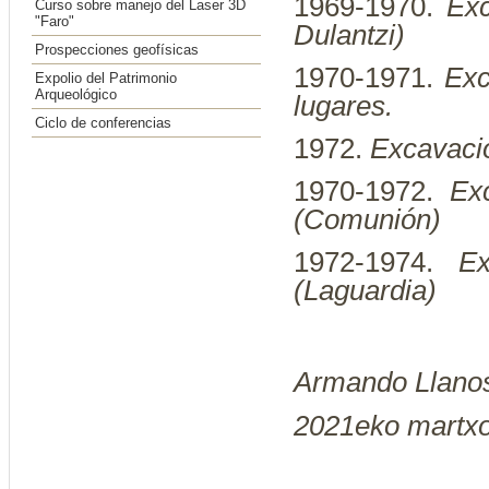
1969-1970.
Exc
Curso sobre manejo del Laser 3D
"Faro"
Dulantzi)
Prospecciones geofísicas
1970-1971.
Exc
Expolio del Patrimonio
Arqueológico
lugares.
Ciclo de conferencias
1972.
Excavacio
1970-1972.
Ex
(Comunión)
1972-1974.
E
(Laguardia)
Armando Llanos
2021eko martx