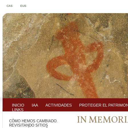
CAS
EUS
INICIO
IAA
ACTIVIDADES
PROTEGER EL PATRIMO
LINKS
IN MEMORI
CÓMO HEMOS CAMBIADO.
REVISITANDO SITIOS