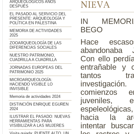
NIEVA
ARQUEOLÓGICOS AÑOS
DESPUÉS
EL PASADO AL SERVICIO DEL
PRESENTE: ARQUEOLOGÍA Y
IN MEMORI
POLÍTICA EN PALESTINA
BEGO
MEMORIA DE ACTIVIDADES
2025
Hace escas
ZOOARQUEOLOGÍA DE LAS
DIFERENCIAS SOCIALES
abandonaba J
NUESTRO PATRIMONIO,
Con ello perd
CUADRILLA A CUADRILLA
entrañable y 
JORNADAS EUROPEAS DEL
PATRIMONIO 2025
tantos tr
MICROARQUEOLOGÍA:
investigació
HACIENDO VISIBLE LO
INVISIBLE
comienzos 
Memoria de actividades 2024
juveniles, 
DISTINCIÓN ENRIQUE EGUREN
espeleológicas,
2024
hacia la arq
ILUSTRAR EL PASADO: NUEVAS
HERRAMIENTAS PARA
intentar busca
VISIBILIZAR A LAS MUJERES
Visita guiada: PUENTE ALTO. UN