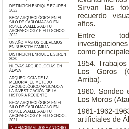
Sirvan las fo
DISTINCIÓN ENRIQUE EGUREN
2022
recuerdo visu
BECA ARQUEOLÓGICA EN EL
años.
SILO DE CARLOMAGNO EN
RONCESVALLES-ADITU
ARCHAEOLOGY FIELD SCHOOL
Entre to
2022
investigacione
UN AÑO MÁS OS QUEREMOS
EN NUESTRA FAMILIA
como principale
DISTINCIÓN ENRIQUE EGUREN
2020
1954. Trabajos
NUEVAS ARQUEOLOGÍAS EN
Los Goros (O
ÁLAVA
Arriba).
ARQUEOLOGÍA DE LA
MEMORIA: EL MÉTODO
ARQUEOLÓGICO APLICADO A
1960. Sondeo 
LA INVESTIGACIÓN DE LA
HISTORIA RECIENTE
Los Moros (Atau
BECA ARQUEOLÓGICA EN EL
SILO DE CARLOMAGNO EN
1961-1962-196
RONCESVALLES-ADITU
ARCHAEOLOGY FIELD SCHOOL
artificiales de Á
2021
IN MEMORIAM. JOSÉ ANTONIO