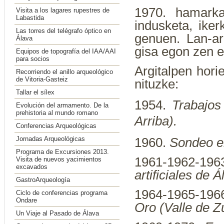
1970. hamarkad
Visita a los lagares rupestres de
Labastida
indusketa, iker
Las torres del telégrafo óptico en
genuen. Lan-ar
Álava
gisa egon zen e
Equipos de topografía del IAA/AAI
para socios
Argitalpen hori
Recorriendo el anillo arqueológico
de Vitoria-Gasteiz
nituzke:
Tallar el sílex
1954.
Trabajos
Evolución del armamento. De la
prehistoria al mundo romano
Arriba).
Conferencias Arqueológicas
Jornadas Arqueológicas
1960.
Sondeo en
Programa de Excursiones 2013.
1961-1962-19
Visita de nuevos yacimientos
excavados
artificiales de Á
GastroArqueología
1964-1965-19
Ciclo de conferencias programa
Ondare
Oro (Valle de Z
Un Viaje al Pasado de Álava