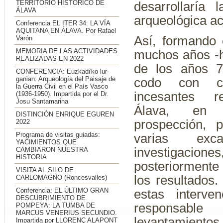
TERRITORIO HISTÓRICO DE
desarrollaría l
ÁLAVA
arqueológica ac
Conferencia EL ITER 34: LA VÍA
AQUITANA EN ÁLAVA. Por Rafael
Así, formando 
Varón
MEMORIA DE LAS ACTIVIDADES
muchos años -
REALIZADAS EN 2022
de los años 7
CONFERENCIA: Euzkadi'ko lur-
ganian: Arqueología del Paisaje de
codo con c
la Guerra Civil en el País Vasco
incesantes r
(1936-1950). Impartida por el Dr.
Josu Santamarina
Álava, en 
DISTINCIÓN ENRIQUE EGUREN
prospección, p
2022
Programa de visitas guiadas:
varias exc
YACIMIENTOS QUE
investigacion
CAMBIARON NUESTRA
HISTORIA
posteriormente
VISITA AL SILO DE
los resultados
CARLOMAGNO (Roncesvalles)
Conferencia: EL ÚLTIMO GRAN
estas interve
DESCUBRIMIENTO DE
responsab
POMPEYA: LA TUMBA DE
MARCUS VENERIUS SECUNDIO.
levantamientos
Impartida por LLORENÇ ALAPONT