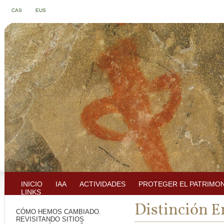
CAS
EUS
INICIO
IAA
ACTIVIDADES
PROTEGER EL PATRIMO
LINKS
Distinción E
CÓMO HEMOS CAMBIADO.
REVISITANDO SITIOS