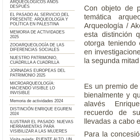
ARQUEOLÓGICOS AÑOS
DESPUÉS
Con objeto de p
EL PASADO AL SERVICIO DEL
temática arqueo
PRESENTE: ARQUEOLOGÍA Y
POLÍTICA EN PALESTINA
Arqueología / Ak
MEMORIA DE ACTIVIDADES
esta distinción
2025
otorga teniendo 
ZOOARQUEOLOGÍA DE LAS
DIFERENCIAS SOCIALES
en investigacion
NUESTRO PATRIMONIO,
la segunda mitad 
CUADRILLA A CUADRILLA
JORNADAS EUROPEAS DEL
PATRIMONIO 2025
MICROARQUEOLOGÍA:
Es un premio de 
HACIENDO VISIBLE LO
INVISIBLE
bienalmente y qu
Memoria de actividades 2024
alavés Enriqu
DISTINCIÓN ENRIQUE EGUREN
recuerdo de sus
2024
llevadas a cabo en
ILUSTRAR EL PASADO: NUEVAS
HERRAMIENTAS PARA
VISIBILIZAR A LAS MUJERES
Para la concesió
Visita guiada: PUENTE ALTO. UN