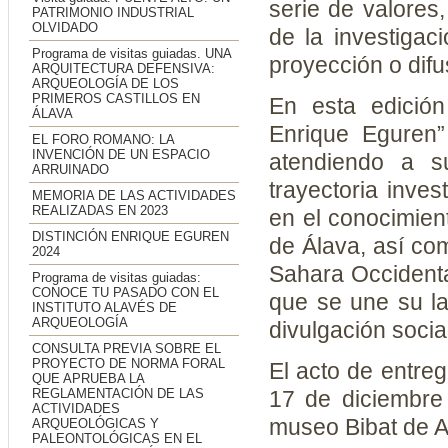
serie de valores
PATRIMONIO INDUSTRIAL
OLVIDADO
de la investigac
Programa de visitas guiadas. UNA
proyección o difu
ARQUITECTURA DEFENSIVA:
ARQUEOLOGÍA DE LOS
PRIMEROS CASTILLOS EN
En esta edición
ÁLAVA
Enrique Eguren”
EL FORO ROMANO: LA
INVENCIÓN DE UN ESPACIO
atendiendo a s
ARRUINADO
trayectoria inve
MEMORIA DE LAS ACTIVIDADES
REALIZADAS EN 2023
en el conocimient
DISTINCIÓN ENRIQUE EGUREN
de Álava, así co
2024
Sahara Occidental
Programa de visitas guiadas:
CONOCE TU PASADO CON EL
que se une su l
INSTITUTO ALAVÉS DE
ARQUEOLOGÍA
divulgación socia
CONSULTA PREVIA SOBRE EL
PROYECTO DE NORMA FORAL
El acto de entreg
QUE APRUEBA LA
REGLAMENTACIÓN DE LAS
17 de diciembre 
ACTIVIDADES
museo Bibat de A
ARQUEOLÓGICAS Y
PALEONTOLÓGICAS EN EL