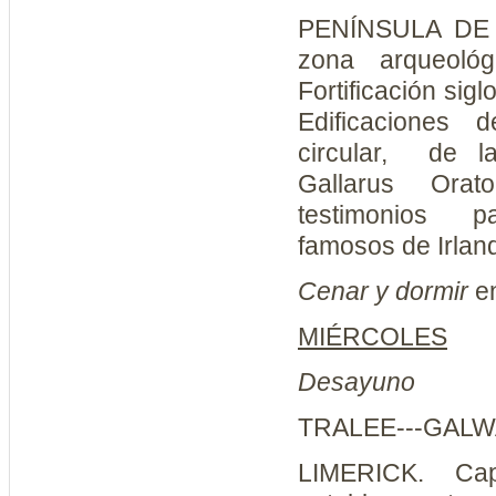
PENÍNSULA DE 
zona arqueológ
Fortificación sig
Edificaciones 
circular, de l
Gallarus Ora
testimonios p
famosos de Irlan
Cenar y dormir
e
MIÉRCOLES
Desayuno
TRALEE---GALWA
LIMERICK. Cap