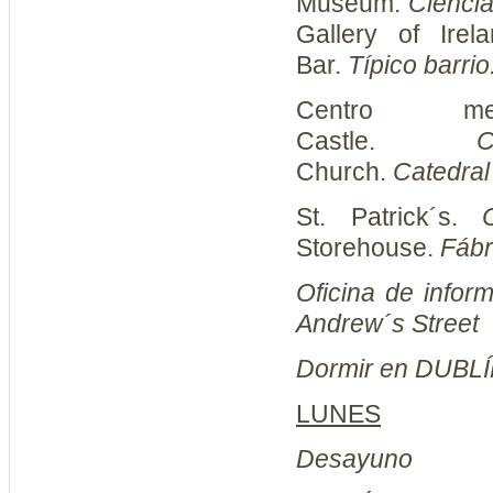
Museum.
Cienci
Gallery of Irel
Bar.
Típico barrio
Centro m
Castle.
C
Church.
Catedral
St. Patrick´s.
Storehouse.
Fábr
Oficina de inform
Andrew´s Street
Dormir en DUBL
LUNES
Desayuno