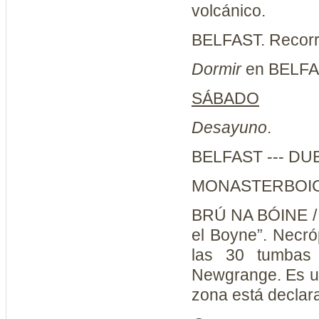
volcánico.
BELFAST. Recorri
Dormir
en BELFA
SÁBADO
Desayuno
.
BELFAST --- DUB
MONASTERBOICE.
BRÚ NA BÓINE 
el Boyne”. Necró
las 30 tumbas
Newgrange. Es un
zona está declar