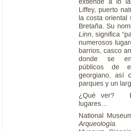
extiende a lo la
Liffey, puerto n
la costa oriental
Bretaña. Su nom
Linn
, significa “
numerosos lugare
barrios, casco a
donde se enco
públicos de es
georgiano, así
parques y un larg
¿Qué ver? En
lugares…
National Museum
Arqueología