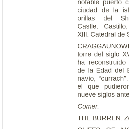
notable puerto c
ciudad de la is
orillas del 
Castle.
Castillo
XIII.
Catedral de S
CRAGGAUNOWE
torre del siglo X
ha reconstruido
de la Edad del 
navío, “currach”,
el que pudiero
nueve siglos ant
Comer.
THE BURREN.
Z