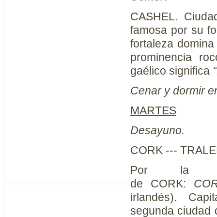
CASHEL
. Ciuda
famosa por su for
fortaleza domina
prominencia ro
gaélico significa
Cenar y dormir 
MARTES
Desayuno.
CORK --- TRALEE
Por la ma
de
CORK:
CO
irlandés).
Capit
segunda ciudad d