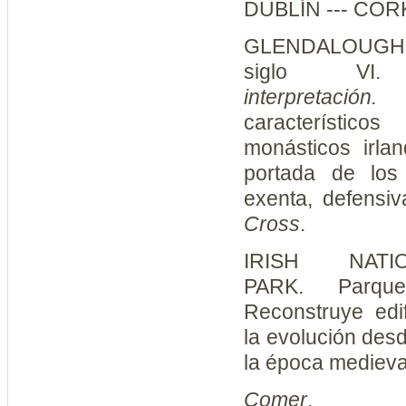
DUBLÍN --- CORK
GLENDALOUGH
siglo V
interpretació
característico
monásticos irla
portada de los 
exenta, defensi
Cross
.
I
RISH NATI
PARK
.
Parque
Reconstruye edi
la evolución desd
la época medieva
Comer
.