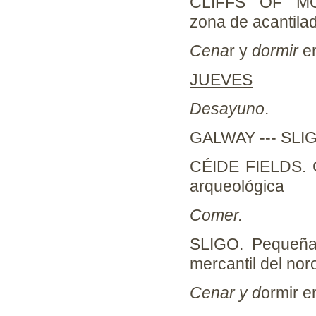
CLIFFS OF 
zona de acantila
Cena
r y
dormir
e
JUEVES
Desayuno
.
GALWAY --- SLIG
CÉIDE FIELDS.
arqueológica
Comer.
SLIGO. Pequeña 
mercantil del nor
Cenar y d
ormir 