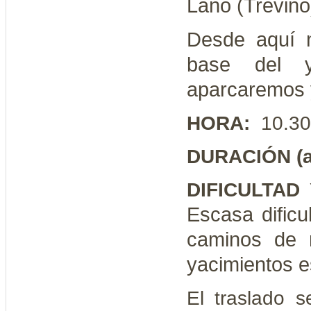
Laño (Treviño
Desde aquí 
base del 
aparcaremos 
HORA:
10.30
DURACIÓN (a
DIFICULTAD
Escasa dificu
caminos de m
yacimientos 
El traslado s