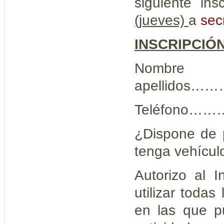
siguiente ins
(jueves)
a
sec
INSCRIPCIÓ
N
apellid
Teléfono
¿Dispone de p
tenga vehículo p
Autorizo al I
utilizar todas
en las que p