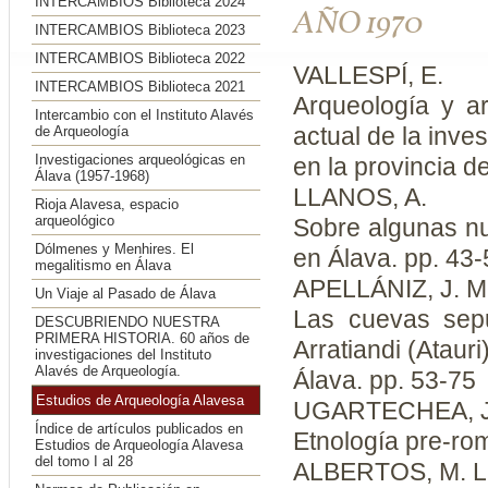
INTERCAMBIOS Biblioteca 2024
AÑO 1970
INTERCAMBIOS Biblioteca 2023
INTERCAMBIOS Biblioteca 2022
VALLESPÍ, E.
INTERCAMBIOS Biblioteca 2021
Arqueología y a
Intercambio con el Instituto Alavés
actual de la inve
de Arqueología
Investigaciones arqueológicas en
en la provincia d
Álava (1957-1968)
LLANOS, A.
Rioja Alavesa, espacio
arqueológico
Sobre algunas nu
Dólmenes y Menhires. El
en Álava. pp. 43-
megalitismo en Álava
APELLÁNIZ, J. M
Un Viaje al Pasado de Álava
Las cuevas sep
DESCUBRIENDO NUESTRA
PRIMERA HISTORIA. 60 años de
Arratiandi (Atauri
investigaciones del Instituto
Alavés de Arqueología.
Álava. pp. 53-75
Estudios de Arqueología Alavesa
UGARTECHEA, J
Índice de artículos publicados en
Etnología pre-rom
Estudios de Arqueología Alavesa
del tomo I al 28
ALBERTOS, M. L