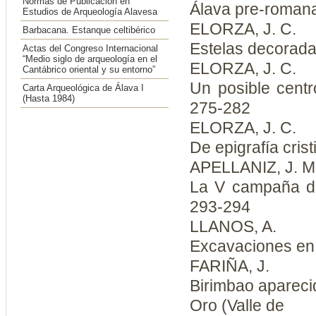
Normas de Publicación en
Álava pre-romana
Estudios de Arqueología Alavesa
ELORZA, J. C.
Barbacana. Estanque celtibérico
Estelas decorada
Actas del Congreso Internacional
“Medio siglo de arqueología en el
ELORZA, J. C.
Cantábrico oriental y su entorno”
Un posible centr
Carta Arqueológica de Álava I
(Hasta 1984)
275-282
ELORZA, J. C.
De epigrafía cris
APELLANIZ, J. M
La V campaña de
293-294
LLANOS, A.
Excavaciones en 
FARIÑA, J.
Birimbao apareci
Oro (Valle de