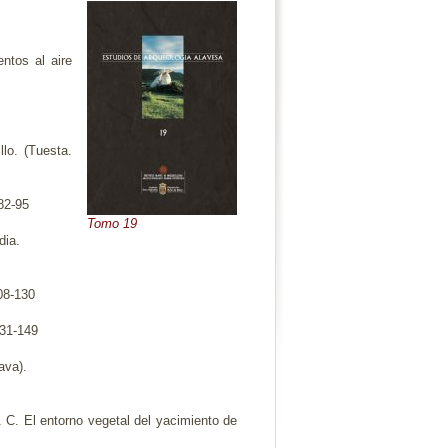
ntos al aire
lo. (Tuesta.
 82-95
Tomo 19
dia.
108-130
. 131-149
ava).
 C. El entorno vegetal del yacimiento de