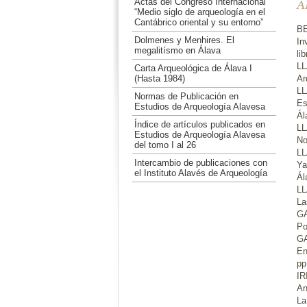
Actas del Congreso Internacional
A
“Medio siglo de arqueología en el
Cantábrico oriental y su entorno”
B
Dolmenes y Menhires. El
In
megalitísmo en Álava
li
LL
Carta Arqueológica de Álava I
(Hasta 1984)
Ar
LL
Normas de Publicación en
Es
Estudios de Arqueología Alavesa
Ál
Índice de artículos publicados en
LL
Estudios de Arqueología Alavesa
No
del tomo I al 26
LL
Intercambio de publicaciones con
Ya
el Instituto Alavés de Arqueología
Ál
LL
La
GA
Po
GA
En
pp
IR
An
La