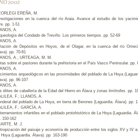
ÑO 2002
EORLEGI EREÑA, M.
vestigaciones en la cuenca del río Araia. Avance al estudio de los yacimie
bre. pp. 1-51
ANOS, A.
queología del Condado de Treviño. Los primeros tiempos. pp. 52-69
ANOS, A.
tación de Depósitos en Hoyos, de el Olagar, en la cuenca del río Omecil
ava). pp. 70-81
ANOS, A.; URTEAGA, M. M.
tas sobre el pastoreo durante la prehistoria en el País Vasco Peninsular. pp.
ANOS, A.
cimientos arqueológicos en las proximidades del poblado de La Hoya (Laguar
ava). pp. 96-107
ANOS, A.
s élites de caballería de la Edad del Hierro en Álava y zonas limítrofes. pp. 
LILEA, F.; LLANOS, A.
nderal del poblado de La Hoya, en tierra de Berones (Laguardia. Álava). pp
LILEA, F.; GARCÍA, A.
terramientos infantiles en el poblado protohistórico de La Hoya (Laguardia. Ál
. 150-162
IARTE, M. J.
tropización del paisaje y economía de producción entre los siglos XV y IV a.
 Hoya (Laguardia. Álava). pp. 163-190