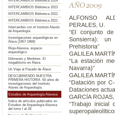
INTERCAMBIOS Biblioteca 2024
AÑO 2009
INTERCAMBIOS Biblioteca 2023
INTERCAMBIOS Biblioteca 2022
ALFONSO ALD
INTERCAMBIOS Biblioteca 2021
PERALES, U.
Intercambio con el Instituto Alavés
“El conjunto d
de Arqueología
Investigaciones arqueológicas en
Sonsierra): un
Álava (1957-1968)
Prehistoria”
Rioja Alavesa, espacio
arqueológico
GALILEA MARTÍN
Dólmenes y Menhires. El
“La estación meg
megalitismo en Álava
Navarra)”
Un Viaje al Pasado de Álava
GALILEA MARTÍN
DESCUBRIENDO NUESTRA
PRIMERA HISTORIA. 60 años de
“Datación por C-
investigaciones del Instituto
Alavés de Arqueología.
Dataciones actua
Estudios de Arqueología Alavesa
GARCÍA ROJAS, 
Índice de artículos publicados en
“Trabajo inicia
Estudios de Arqueología Alavesa
del tomo I al 28
superopaleolítico