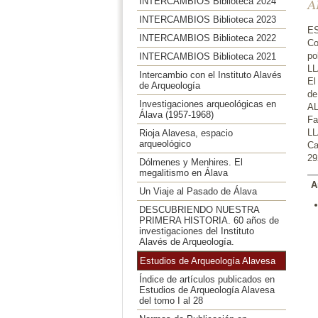
INTERCAMBIOS Biblioteca 2024
A
INTERCAMBIOS Biblioteca 2023
ES
INTERCAMBIOS Biblioteca 2022
Co
po
INTERCAMBIOS Biblioteca 2021
LL
Intercambio con el Instituto Alavés
El
de Arqueología
de
Investigaciones arqueológicas en
AL
Álava (1957-1968)
Fa
LL
Rioja Alavesa, espacio
arqueológico
Ca
29
Dólmenes y Menhires. El
megalitismo en Álava
A
Un Viaje al Pasado de Álava
DESCUBRIENDO NUESTRA
PRIMERA HISTORIA. 60 años de
investigaciones del Instituto
Alavés de Arqueología.
Estudios de Arqueología Alavesa
Índice de artículos publicados en
Estudios de Arqueología Alavesa
del tomo I al 28