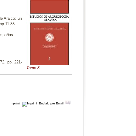
de Araico; un
 pp.11-85
Campañas
72. pp. 221-
Tomo 8
Imprimir
Envíalo por Email