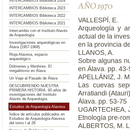
INTERCAMBIOS Biblioteca 2024
AÑO 1970
INTERCAMBIOS Biblioteca 2023
INTERCAMBIOS Biblioteca 2022
VALLESPÍ, E.
INTERCAMBIOS Biblioteca 2021
Arqueología y a
Intercambio con el Instituto Alavés
actual de la inve
de Arqueología
Investigaciones arqueológicas en
en la provincia d
Álava (1957-1968)
LLANOS, A.
Rioja Alavesa, espacio
arqueológico
Sobre algunas nu
Dólmenes y Menhires. El
en Álava. pp. 43-
megalitismo en Álava
APELLÁNIZ, J. M
Un Viaje al Pasado de Álava
Las cuevas sep
DESCUBRIENDO NUESTRA
PRIMERA HISTORIA. 60 años de
Arratiandi (Atauri
investigaciones del Instituto
Alavés de Arqueología.
Álava. pp. 53-75
Estudios de Arqueología Alavesa
UGARTECHEA, J
Índice de artículos publicados en
Etnología pre-rom
Estudios de Arqueología Alavesa
del tomo I al 28
ALBERTOS, M. L