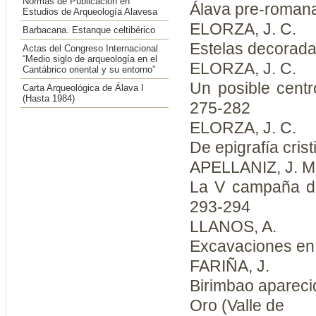
Normas de Publicación en
Álava pre-romana
Estudios de Arqueología Alavesa
ELORZA, J. C.
Barbacana. Estanque celtibérico
Estelas decorada
Actas del Congreso Internacional
“Medio siglo de arqueología en el
ELORZA, J. C.
Cantábrico oriental y su entorno”
Un posible centr
Carta Arqueológica de Álava I
(Hasta 1984)
275-282
ELORZA, J. C.
De epigrafía cris
APELLANIZ, J. M
La V campaña de
293-294
LLANOS, A.
Excavaciones en 
FARIÑA, J.
Birimbao apareci
Oro (Valle de