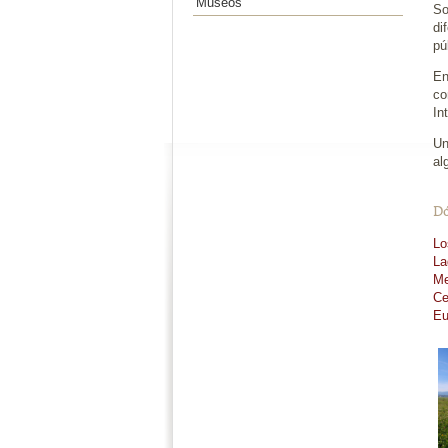
Museos
So
di
pú
En
co
In
Un
al
Dó
Lo
La
Me
Ce
Eu