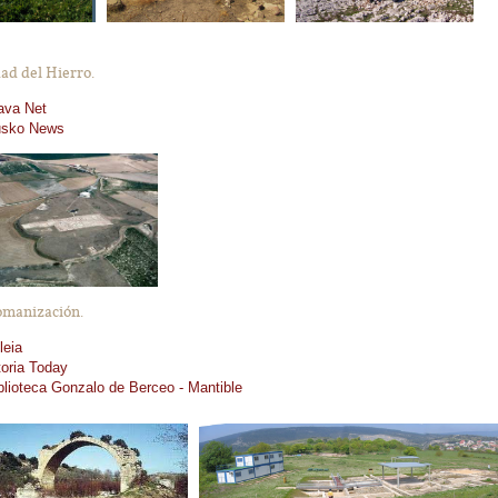
ad del Hierro.
ava Net
sko News
manización.
leia
toria Today
blioteca Gonzalo de Berceo - Mantible