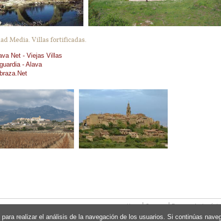
ad Media. Villas fortificadas.
ava Net - Viejas Villas
guardia - Alava
braza.Net
|
|
Home
Contacto
Recomendar la págin
, para realizar el análisis de la navegación de los usuarios. Si continúas na
Web site desarroll